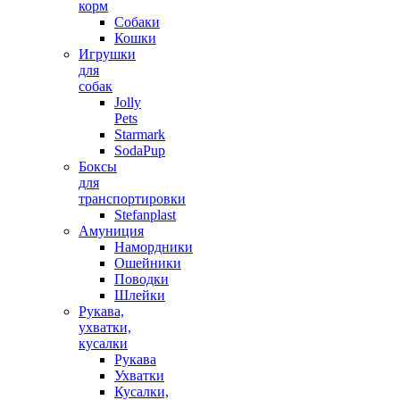
корм
Собаки
Кошки
Игрушки
для
собак
Jolly
Pets
Starmark
SodaPup
Боксы
для
транспортировки
Stefanplast
Амуниция
Намордники
Ошейники
Поводки
Шлейки
Рукава,
ухватки,
кусалки
Рукава
Ухватки
Кусалки,